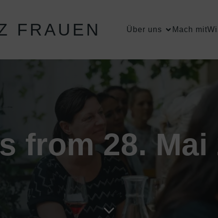
Z FRAUEN
Über uns
Mach mit
Wi
s from 28. Mai