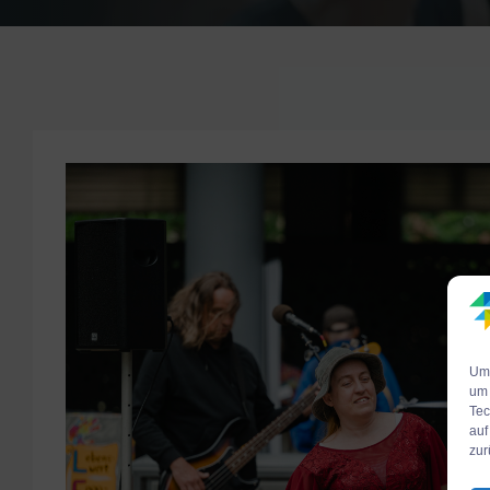
Um 
um 
Tec
auf
zur