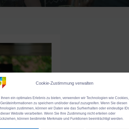
Cookie-Zustimmung verwalten
Ihnen ein optimales Erlebnis zu bieten, verwenden wir Technologien wie Cookies,
Geräteinformationen zu speichern und/oder darauf zuzugreifen. Wenn Sie diesen
hnologien zustimmen, können wir Daten wie das Surfverhalten oder eindeutige ID
 dieser Website verarbeiten. Wenn Sie Ihre Zustimmung nicht erteilen oder
ückziehen, können bestimmte Merkmale und Funktionen beeinträchtigt werden.