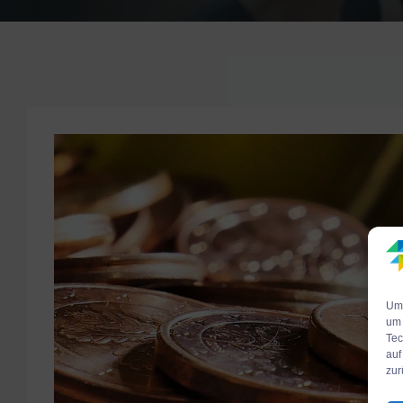
Um 
um 
Tec
auf
zur