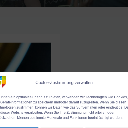
Cookie-Zustimmung verwalten
Ihnen ein optimales Erlebnis zu bieten, verwenden wir Technologien wie Cookies,
Geräteinformationen zu speichern und/oder darauf zuzugreifen. Wenn Sie diesen
hnologien zustimmen, können wir Daten wie das Surfverhalten oder eindeutige ID
 dieser Website verarbeiten. Wenn Sie Ihre Zustimmung nicht erteilen oder
ückziehen, können bestimmte Merkmale und Funktionen beeinträchtigt werden.